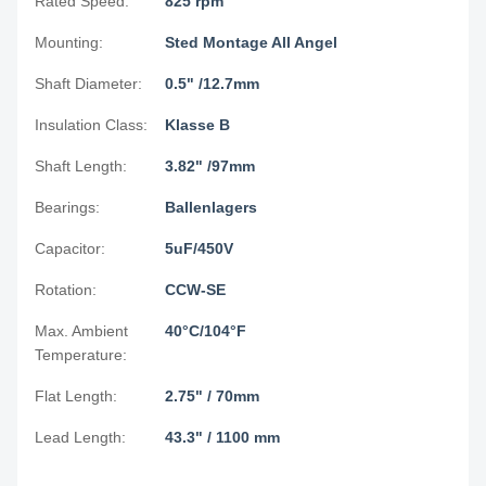
Rated Speed:
825 rpm
Mounting:
Sted Montage All Angel
Shaft Diameter:
0.5" /12.7mm
Insulation Class:
Klasse B
Shaft Length:
3.82" /97mm
Bearings:
Ballenlagers
Capacitor:
5uF/450V
Rotation:
CCW-SE
Max. Ambient
40°C/104°F
Temperature:
Flat Length:
2.75" / 70mm
Lead Length:
43.3" / 1100 mm