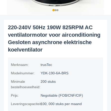
220-240V 50Hz 190W 825RPM AC
ventilatormotor voor airconditioning
Gesloten asynchrone elektrische
koelventilator
Merknaam:
trusTec
Modelnummer:
YDK-190-6A-BRS
Minimale
200 stuks
bestelhoeveelheid:
Prijs:
Negotiable (FOB/CNF/CIF)
Leveringscapaciteit:
100, 000 stuks per maand