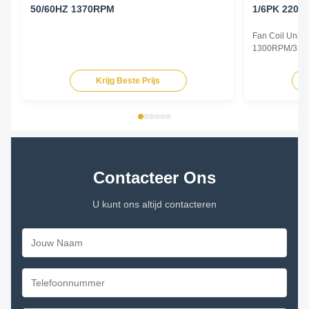
50/60HZ 1370RPM
1/6PK 220-2
1300RPM/3
Fan Coil Unit 
1300RPM/3SPD
Specifications
Type Permanent
Krijg Beste Prijs
TEAO (Totally 
Equipped With
Phase Single P
Contacteer Ons
U kunt ons altijd contacteren