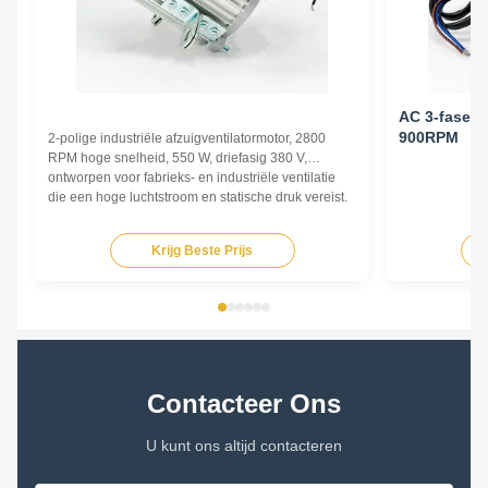
AC 3-fase e
900RPM
2-polige industriële afzuigventilatormotor, 2800
RPM hoge snelheid, 550 W, driefasig 380 V,
ontworpen voor fabrieks- en industriële ventilatie
die een hoge luchtstroom en statische druk vereist.
Krijg Beste Prijs
Contacteer Ons
U kunt ons altijd contacteren