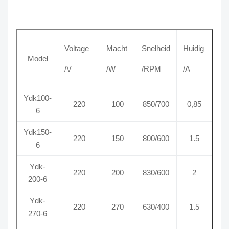
Voltage
Macht
Snelheid
Huidig
Model
/V
/W
/RPM
/A
Ydk100-
220
100
850/700
0,85
6
Ydk150-
220
150
800/600
1.5
6
Ydk-
220
200
830/600
2
200-6
Ydk-
220
270
630/400
1.5
270-6