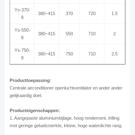
Ys-370-
380~415
370
720
1.5
8
Ys-550-
380~415
550
710
2
8
Ys-750-
380~415
750
710
2.5
8
Producttoepassing:
Centrale airconditioner openluchtventilator en ander ander
gelijkaardig doel.
Producteigenschappen:
1. Aangepaste aluminiumbijlage, hoog rendement, trilling
met geringe geluidssterkte, kleine, hoge waterdichte rang.