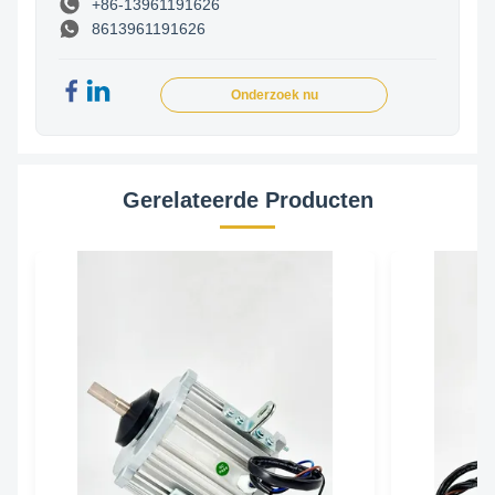
+86-13961191626
8613961191626
Onderzoek nu
Gerelateerde Producten