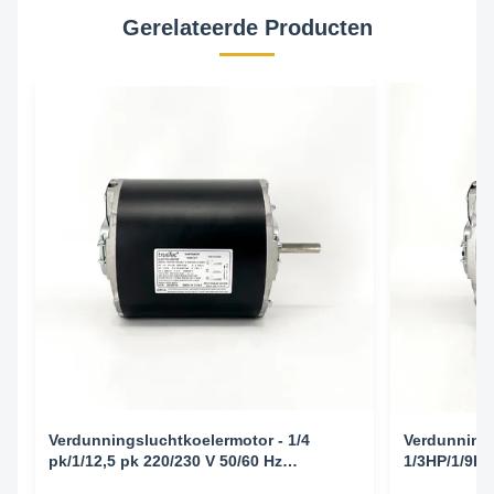
Gerelateerde Producten
Verdunningsluchtkoelermotor - 1/4
Verdunnings
pk/1/12,5 pk 220/230 V 50/60 Hz
1/3HP/1/9HP
1425/1725/940/1140 RPM
1425/1725/