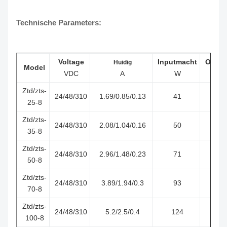
Technische Parameters:
Voltage
Inputmacht
Outpu
Huidig
Model
VDC
A
W
Ztd/zts-
24/48/310
1.69/0.85/0.13
41
25-8
Ztd/zts-
24/48/310
2.08/1.04/0.16
50
35-8
Ztd/zts-
24/48/310
2.96/1.48/0.23
71
50-8
Ztd/zts-
24/48/310
3.89/1.94/0.3
93
70-8
Ztd/zts-
24/48/310
5.2/2.5/0.4
124
1
100-8