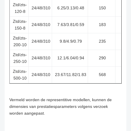
Ztd/zts-
24/48/310
6.25/3.13/0.48
150
1
120-8
Ztd/zts-
24/48/310
7.63/3.81/0.59
183
1
150-8
Ztd/zts-
24/48/310
9.8/4.9/0.79
235
2
200-10
Ztd/zts-
24/48/310
12.1/6.04/0.94
290
2
250-10
Ztd/zts-
24/48/310
23.67/11.82/1.83
568
5
500-10
Vermeld worden de representitive modellen, kunnen de
dimensies van prestatiesparameters volgens verzoek
worden aangepast.