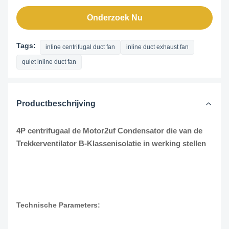
Onderzoek Nu
Tags:
inline centrifugal duct fan
inline duct exhaust fan
quiet inline duct fan
Productbeschrijving
4P centrifugaal de Motor2uf Condensator die van de
Trekkerventilator B-Klassenisolatie in werking stellen
Technische Parameters: