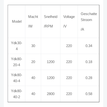
Geschatte
Macht
Snelheid
Voltage
Fr
Stroom
Model
/W
/RPM
/V
/H
/A
Ydk30-
30
220
0.34
4
Ydk80-
20
1200
220
0.18
20-4
Ydk80-
40
1200
220
0.28
40-4
Ydk80-
40
2800
220
0.58
40-2