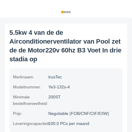
5.5kw 4 van de de
Airconditionerventilator van Pool zet
de de Motor220v 60hz B3 Voet In drie
stadia op
Merknaam:
trusTec
Modelnummer:
Ye3-132s-4
Minimale
200ST
bestelhoeveelheid:
Prijs:
Negotiable (FOB/CNF/CIF/EXW)
Leveringscapaciteit:
100,0 PCs per maand