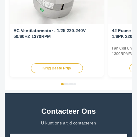
AC Ventilatormotor - 1/25 220-240V
42 Frame Ve
50/60HZ 1370RPM
1/6PK 220-2
1300RPM/3
Fan Coil Unit 
1300RPM/3SPD
Specifications
Type Permanent
Krijg Beste Prijs
TEAO (Totally 
Equipped With
Phase Single P
Contacteer Ons
U kunt ons altijd contacteren