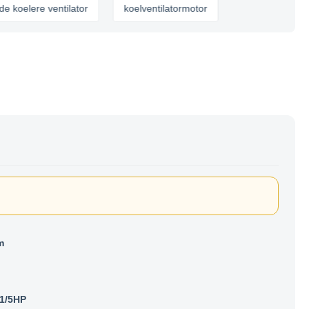
re ventilator
koelventilatormotor
m
1/5HP