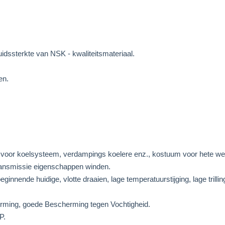
uidssterkte van NSK - kwaliteitsmateriaal.
en.
, voor koelsysteem, verdampings koelere enz., kostuum voor hete we
etransmissie eigenschappen winden.
ginnende huidige, vlotte draaien, lage temperatuurstijging, lage trilli
herming, goede Bescherming tegen Vochtigheid.
P.