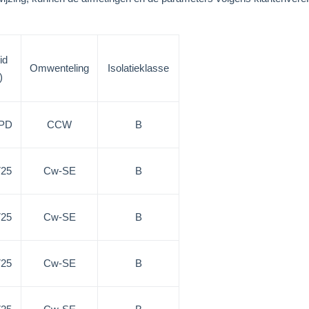
id
Omwenteling
Isolatieklasse
)
SPD
CCW
B
725
Cw-SE
B
725
Cw-SE
B
725
Cw-SE
B