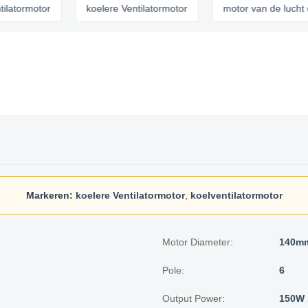
motor
koelere Ventilatormotor
motor van de lucht de koele
Markeren:
koelere Ventilatormotor
,
koelventilatormotor
Motor Diameter:
140m
Pole:
6
Output Power:
150W 