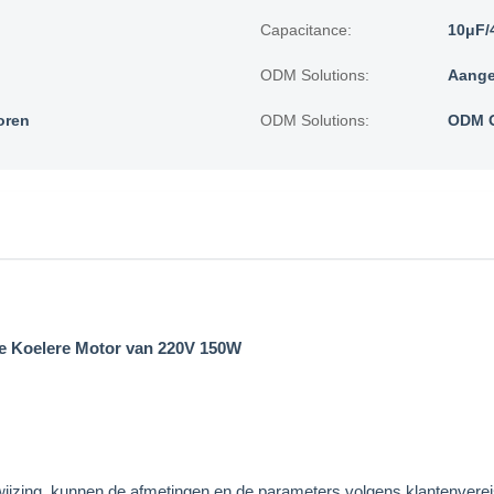
Capacitance:
10μF/
ODM Solutions:
Aange
oren
ODM Solutions:
ODM O
 de Koelere Motor van 220V 150W
erwijzing, kunnen de afmetingen en de parameters volgens klanten