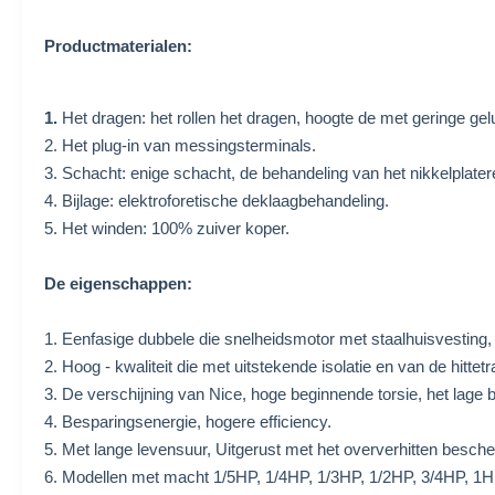
Productmaterialen:
1.
Het dragen: het rollen het dragen, hoogte de met geringe gel
2. Het plug-in van messingsterminals.
3. Schacht: enige schacht, de behandeling van het nikkelplater
4. Bijlage: elektroforetische deklaagbehandeling.
5. Het winden: 100% zuiver koper.
De eigenschappen:
1. Eenfasige dubbele die snelheidsmotor met staalhuisvesting
2. Hoog - kwaliteit die met uitstekende isolatie en van de hitt
3. De verschijning van Nice, hoge beginnende torsie, het lage be
4. Besparingsenergie, hogere efficiency.
5. Met lange levensuur, Uitgerust met het oververhitten besc
6. Modellen met macht 1/5HP, 1/4HP, 1/3HP, 1/2HP, 3/4HP, 1H