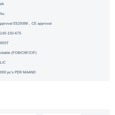
NA
Tec
Approval E529388，CE approval
140-150-6T5
200ST
otiable (FOB/CNF/CIF)
 L/C
.000 pc's PER MAAND