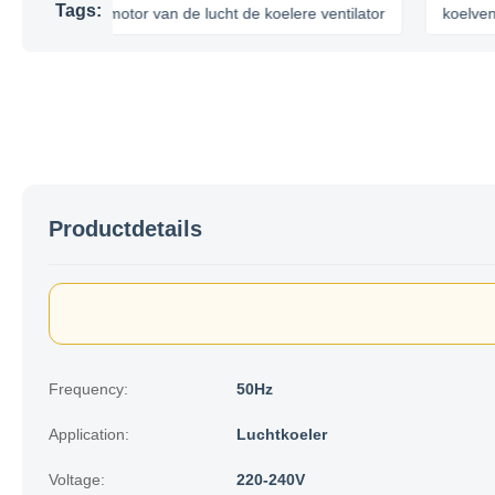
Tags:
motor van de lucht de koelere ventilator
koelventilator
Productdetails
Frequency:
50Hz
Application:
Luchtkoeler
Voltage:
220-240V