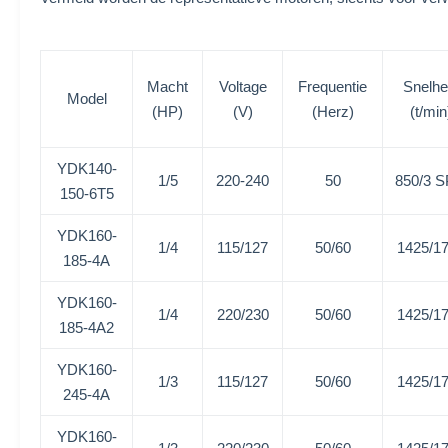
Macht
Voltage
Frequentie
Snelhe
Model
(HP)
(V)
(Herz)
(t/min
YDK140-
1/5
220-240
50
850/3 
150-6T5
YDK160-
1/4
115/127
50/60
1425/1
185-4A
YDK160-
1/4
220/230
50/60
1425/1
185-4A2
YDK160-
1/3
115/127
50/60
1425/1
245-4A
YDK160-