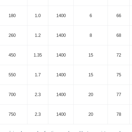
180
1.0
1400
6
66
260
1.2
1400
8
68
450
1.35
1400
15
72
550
1.7
1400
15
75
700
2.3
1400
20
77
750
2.3
1400
20
78