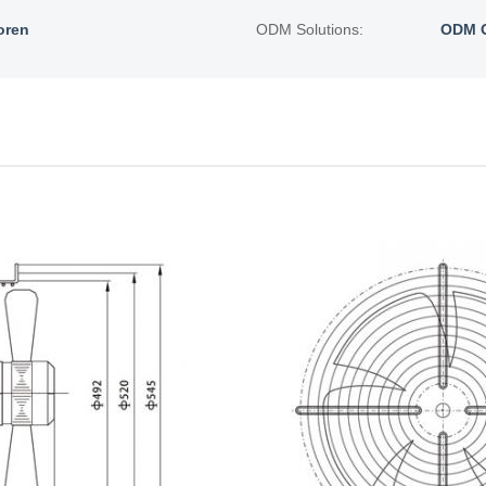
oren
ODM Solutions:
ODM O