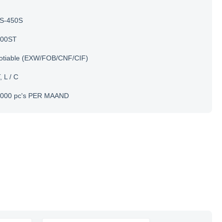
S-450S
200ST
otiable (EXW/FOB/CNF/CIF)
, L / C
.000 pc's PER MAAND