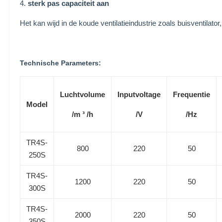
4.
sterk pas capaciteit aan
Het kan wijd in de koude ventilatieindustrie zoals buisventilato
Technische Parameters:
Luchtvolume
Inputvoltage
Frequentie
Model
/m ³ /h
/V
/Hz
TR4S-
800
220
50
250S
TR4S-
1200
220
50
300S
TR4S-
2000
220
50
350S