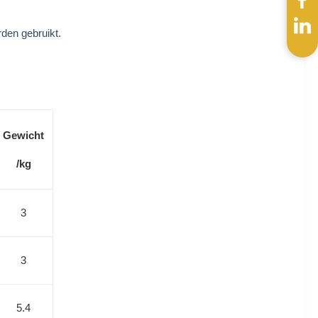
rden gebruikt.
Gewicht
/kg
3
3
5.4