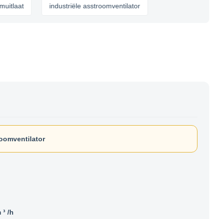
t
industriële asstroomventilator
oomventilator
³ /h