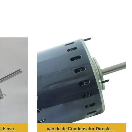
ndrijvingshvac Ventilator de Managermotor
idshvac de Centrifugaalventilator - 6cm/9cm Steunsteun
Van de de Condensator Directe Aandrijv