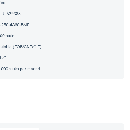
Tec
UL529388
-250-4A60-BMF
00 stuks
otiable (FOB/CNF/CIF)
 L/C
 000 stuks per maand