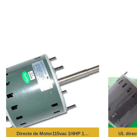
Directe de Motor115vac 1/4HP 1075/3RPM UL Goedkeurin
UL direc