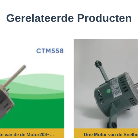
Gerelateerde Producten
g van de Aandrijvingshvac Ventilator
te van de de Motor208~230vac 1/2HP 1075/3RPM Lucht van de Aa
Drie Motor van de Snelhe