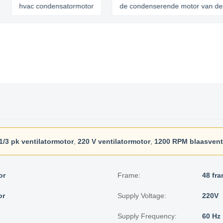
hvac condensatormotor
de condenserende motor van de eenhei
1/3 pk ventilatormotor
,
220 V ventilatormotor
,
1200 RPM blaasvent
or
Frame:
48 fr
or
Supply Voltage:
220V
Supply Frequency:
60 Hz