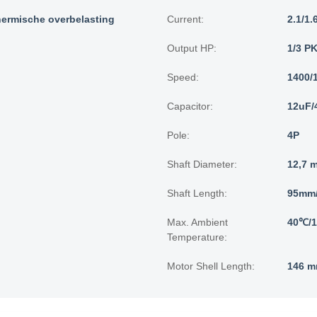
hermische overbelasting
Current:
2.1/1.
Output HP:
1/3 P
Speed:
1400/
Capacitor:
12uF/
Pole:
4P
Shaft Diameter:
12,7 
Shaft Length:
95mm/
Max. Ambient
40℃/
Temperature:
Motor Shell Length:
146 m