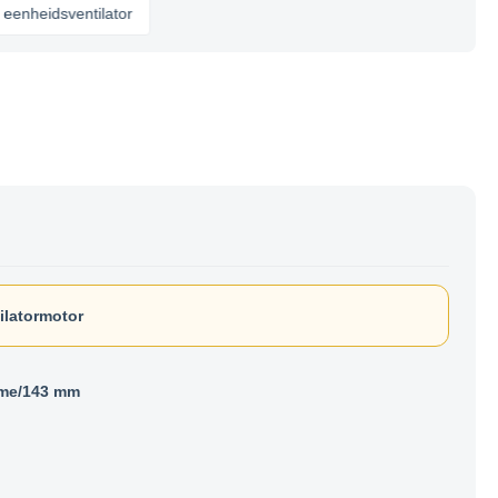
dsventilator
ilatormotor
ame/143 mm