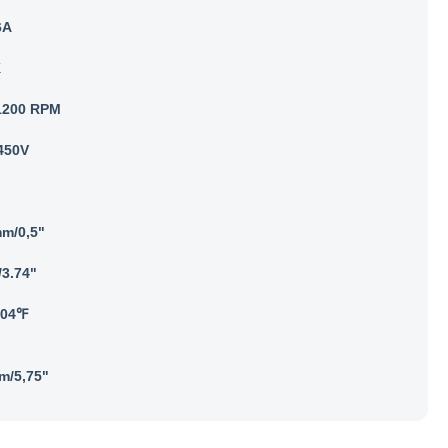
6A
K
1200 RPM
450V
mm/0,5"
3.74"
104℉
m/5,75"