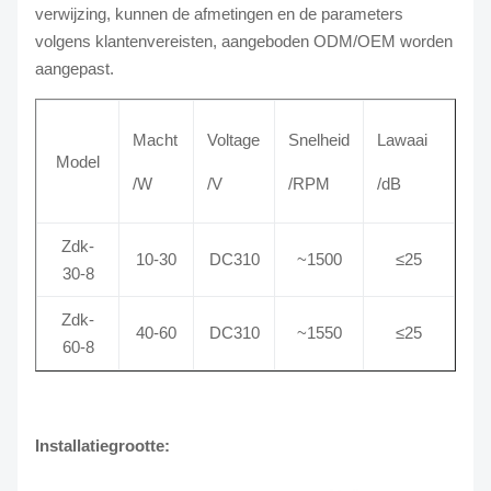
verwijzing, kunnen de afmetingen en de parameters
volgens klantenvereisten, aangeboden ODM/OEM worden
aangepast.
Macht
Voltage
Snelheid
Lawaai
Model
/W
/V
/RPM
/dB
Zdk-
10-30
DC310
~1500
≤25
30-8
Zdk-
40-60
DC310
~1550
≤25
60-8
Installatiegrootte: