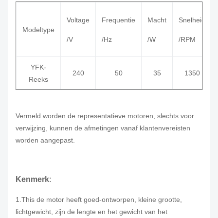
Voltage
Frequentie
Macht
Snelheid
Modeltype
/V
/Hz
/W
/RPM
YFK-
240
50
35
1350
Reeks
Vermeld worden de representatieve motoren, slechts voor
verwijzing, kunnen de afmetingen vanaf klantenvereisten
worden aangepast.
Kenmerk
:
1.This de motor heeft goed-ontworpen, kleine grootte,
lichtgewicht, zijn de lengte en het gewicht van het