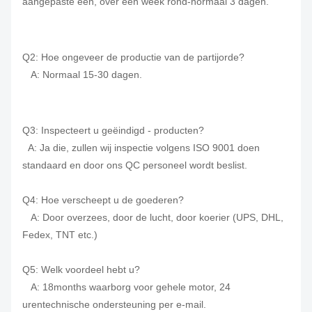
aangepaste één, over een week rond-normaal
3 dagen.
Q2: Hoe ongeveer de productie van de partijorde?
A: Normaal 15-30 dagen.
Q3: Inspecteert u geëindigd - producten?
A: Ja die, zullen wij inspectie volgens ISO 9001 doen
standaard en door ons QC personeel wordt beslist.
Q4: Hoe verscheept u de goederen?
A: Door overzees, door de lucht, door koerier (UPS, DHL,
Fedex, TNT etc.)
Q5: Welk voordeel hebt u?
A: 18months waarborg voor gehele motor,
24
urentechnische ondersteuning per e-mail.