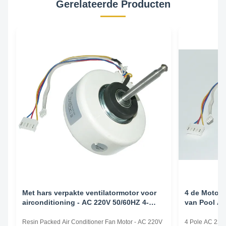
Gerelateerde Producten
Met hars verpakte ventilatormotor voor
4 de Motor 
airconditioning - AC 220V 50/60HZ 4-
van Pool AC
polig
van de Airc
Resin Packed Air Conditioner Fan Motor - AC 220V
4 Pole AC 220v