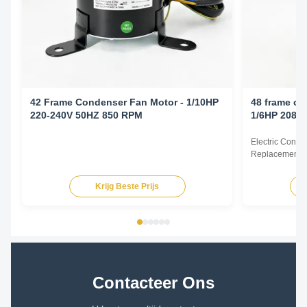
42 Frame Condenser Fan Motor - 1/10HP
48 frame co
220-240V 50HZ 850 RPM
1/6HP 208-
Electric Cond
Replacement F
60Hz 1/6HP Te
HP Voltage Sp
Krijg Beste Prijs
YDK140-125-6
FSE1016S 372
230V 60Hz 107
Contacteer Ons