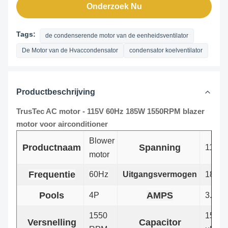
Onderzoek Nu
Tags:
de condenserende motor van de eenheidsventilator
De Motor van de Hvaccondensator
condensator koelventilator
Productbeschrijving
TrusTec AC motor - 115V 60Hz 185W 1550RPM blazer
motor voor airconditioner
Blower
Productnaam
Spanning
115 V
motor
Frequentie
60
Hz
Uitgangsvermogen
185 
Pools
AMPS
4P
3.2/1.
1550
15
Versnelling
Capacitor