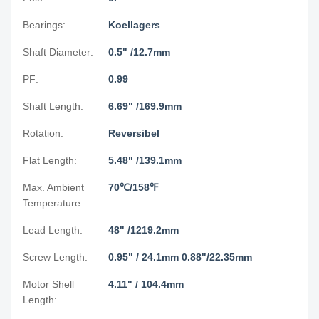
Bearings:
Koellagers
Shaft Diameter:
0.5" /12.7mm
PF:
0.99
Shaft Length:
6.69" /169.9mm
Rotation:
Reversibel
Flat Length:
5.48" /139.1mm
Max. Ambient
70℃/158℉
Temperature:
Lead Length:
48" /1219.2mm
Screw Length:
0.95" / 24.1mm 0.88"/22.35mm
Motor Shell
4.11" / 104.4mm
Length: