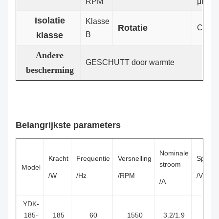
RPM
μF/37
Isolatie
Klasse
Rotatie
CW-L
klasse
B
Andere
GESCHUTT door warmte
bescherming
Belangrijkste parameters
Nominale
Kracht
Frequentie
Versnelling
Spanni
stroom
Model
/W
/Hz
/RPM
/V
/A
YDK-
185-
185
60
1550
3.2/1.9
115