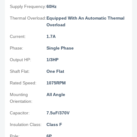
Supply Frequency:
60Hz
Thermal Overload:
Equipped With An Automatic Thermal
Overload
Current:
1.7A
Phase:
Single Phase
Output HP:
1/3HP
Shaft Flat:
One Flat
Rated Speed:
1075RPM
Mounting
All Angle
Orientation:
Capacitor:
7.5uF/370V
Insulation Class:
Class F
Pole:
6P