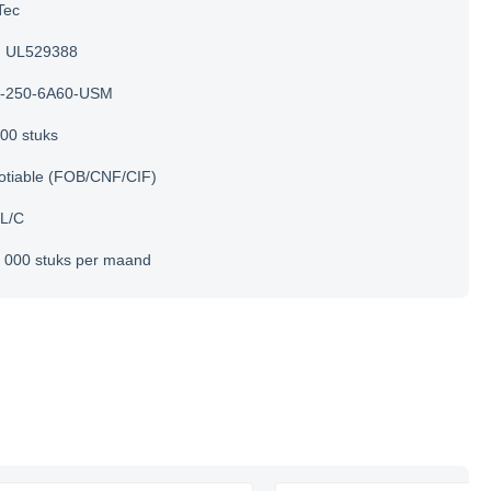
Tec
UL529388
-250-6A60-USM
00 stuks
otiable (FOB/CNF/CIF)
 L/C
 000 stuks per maand