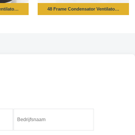
entilator Motor - 1/4PK 208/230V 60HZ 1100RPM 5uF/370V CW/
48 Frame Condensator Ventilator Motor 