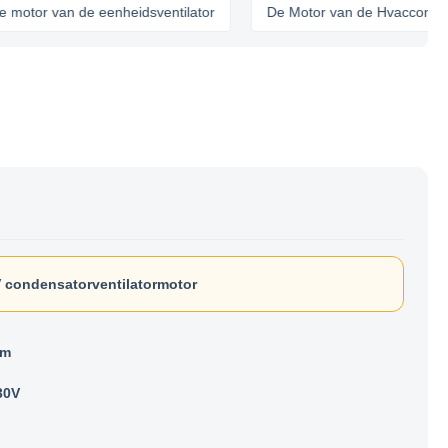
 van de eenheidsventilator
De Motor van de Hvaccondensator
 condensatorventilatormotor
am
30V