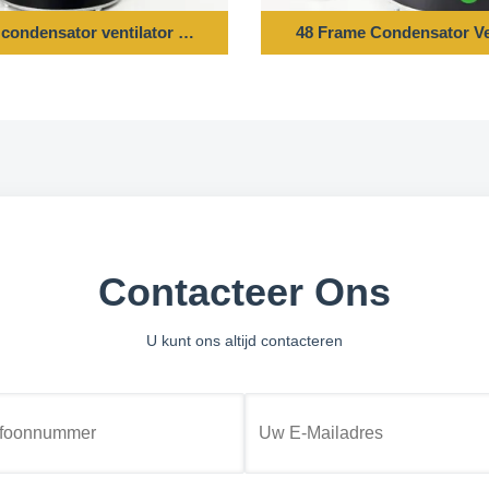
 850 RPM
 condensator ventilator motor - 1/6HP 208-230V 60HZ 1075RPM
48 Frame Condensator V
Contacteer Ons
U kunt ons altijd contacteren