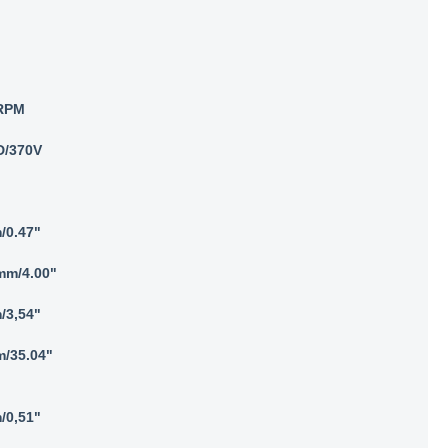
RPM
/370V
/0.47"
mm/4.00"
/3,54"
/35.04"
/0,51"