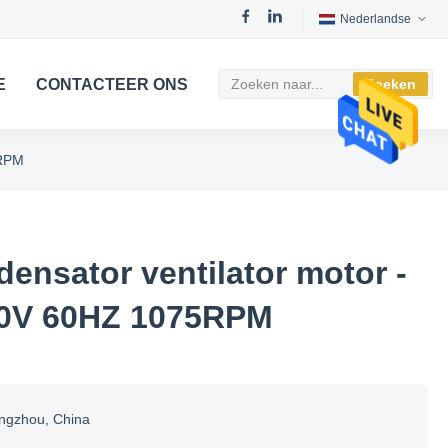
Nederlandse
E
CONTACTEER ONS
Zoeken
5RPM
ensator ventilator motor -
30V 60HZ 1075RPM
ngzhou, China