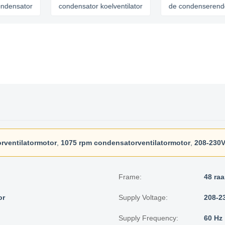
ator
condensator koelventilator
de condenserende motor
rventilatormotor
,
1075 rpm condensatorventilatormotor
,
208-230V
Frame:
48 ra
or
Supply Voltage:
208-2
Supply Frequency:
60 Hz