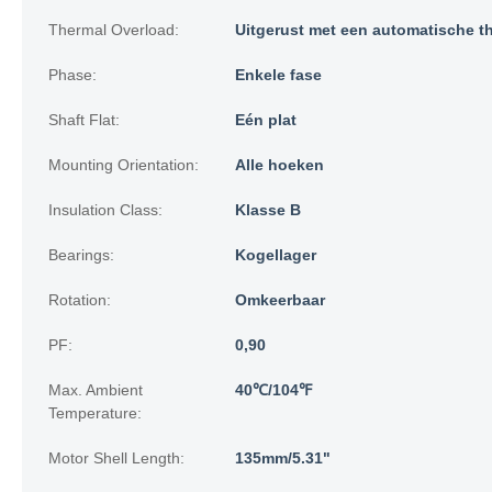
Thermal Overload:
Uitgerust met een automatische t
Phase:
Enkele fase
Shaft Flat:
Eén plat
Mounting Orientation:
Alle hoeken
Insulation Class:
Klasse B
Bearings:
Kogellager
Rotation:
Omkeerbaar
PF:
0,90
Max. Ambient
40℃/104℉
Temperature:
Motor Shell Length:
135mm/5.31"