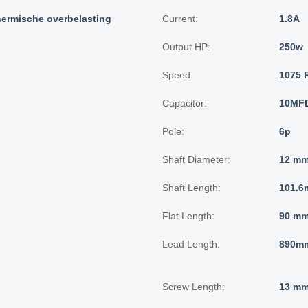
hermische overbelasting
Current:
1.8A
Output HP:
250w
Speed:
1075 
Capacitor:
10MFD
Pole:
6p
Shaft Diameter:
12 mm
Shaft Length:
101.6
Flat Length:
90 mm
Lead Length:
890mm
Screw Length:
13 mm