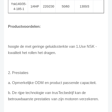
Ysk140/35-
1/4HP
220/230
50/60
1300/3
4-185-1
Productvoordelen:
hoogte de met geringe geluidssterkte van 1.Use NSK -
kwaliteit het rollen het dragen.
2. Prestaties
a. Opmerkelijke ODM en product passende capaciteit.
b. De rijpe technologie van trusTecbedrijf kan de
betrouwbaarste prestaties van zijn motoren verzekeren.