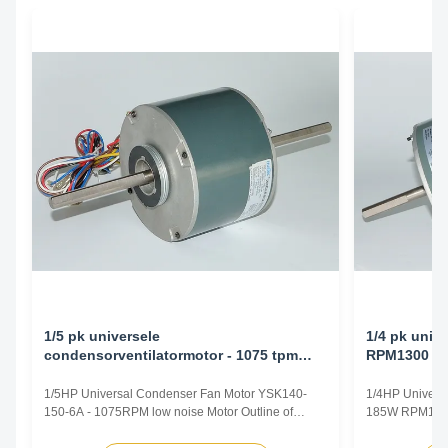
1/5 pk universele
1/4 pk unive
condensorventilatormotor - 1075 tpm
RPM1300
laag geluidsniveau
1/5HP Universal Condenser Fan Motor YSK140-
1/4HP Univers
150-6A - 1075RPM low noise Motor Outline of
185W RPM1300 
1/5HP Universal Condenser Fan Motor 1. Colour :
Universal Fan