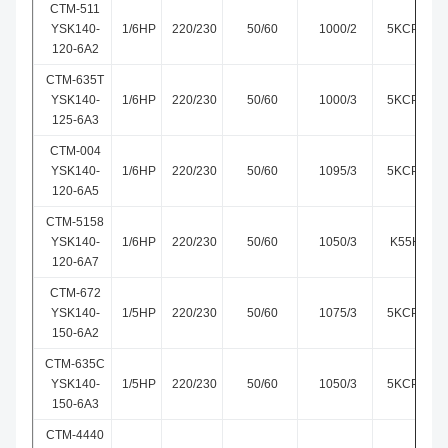
CTM-511
YSK140-
1/6HP
220/230
50/60
1000/2
5KCP39D
120-6A2
CTM-635T
YSK140-
1/6HP
220/230
50/60
1000/3
5KCP39D
125-6A3
CTM-004
YSK140-
1/6HP
220/230
50/60
1095/3
5KCP39D
120-6A5
CTM-5158
YSK140-
1/6HP
220/230
50/60
1050/3
K55HXPK
120-6A7
CTM-672
YSK140-
1/5HP
220/230
50/60
1075/3
5KCP39F
150-6A2
CTM-635C
YSK140-
1/5HP
220/230
50/60
1050/3
5KCP39H
150-6A3
CTM-4440