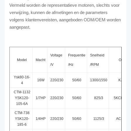
Vermeld worden de representatieve motoren, slechts voor
verwijzing, kunnen de afmetingen en de parameters
volgens klantenvereisten, aangeboden ODM/OEM worden
aangepast.
Voltage
Frequentie
Snelheid
Model
Macht
OEM M
/V
/Hz
/RPM
Ysk80-16-
16W
220/230
50/60
1300/1550
KJF4Y
4
CTM-1132
YSK120-
1/7HP
220/230
50/60
825/3
5KCP29T
105-6A
CTM-738
YSK120-
1/4HP
220/230
50/60
1125/3
AC809-5
185-6