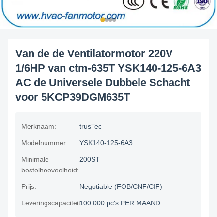
Van de de Ventilatormotor 220V
1/6HP van ctm-635T YSK140-125-6A3
AC de Universele Dubbele Schacht
voor 5KCP39DGM635T
Merknaam:
trusTec
Modelnummer:
YSK140-125-6A3
Minimale
200ST
bestelhoeveelheid:
Prijs:
Negotiable (FOB/CNF/CIF)
Leveringscapaciteit:
100.000 pc's PER MAAND