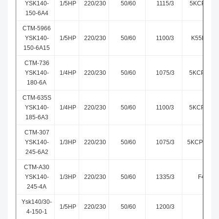
YSK140-
1/5HP
220/230
50/60
1115/3
5KCP39F
150-6A4
CTM-5966
YSK140-
1/5HP
220/230
50/60
1100/3
K55HXLE
150-6A15
CTM-736
YSK140-
1/4HP
220/230
50/60
1075/3
5KCP29M
180-6A
CTM-635S
YSK140-
1/4HP
220/230
50/60
1100/3
5KCP39H
185-6A3
CTM-307
YSK140-
1/3HP
220/230
50/60
1075/3
5KCP39HG
245-6A2
CTM-A30
YSK140-
1/3HP
220/230
50/60
1335/3
F48U0
245-4A
Ysk140/30-
1/5HP
220/230
50/60
1200/3
4-150-1