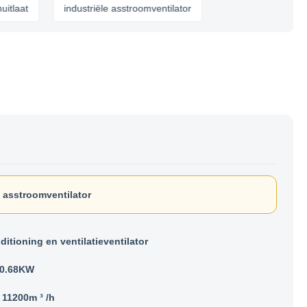
industriële asstroomventilator
 asstroomventilator
ditioning en ventilatieventilator
- 0.68KW
 11200m ³ /h