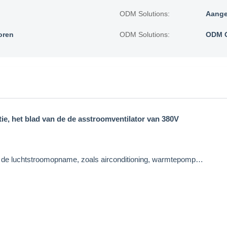
ODM Solutions:
Aange
oren
ODM Solutions:
ODM O
tie, het blad van de de asstroomventilator van 380V
n de luchtstroomopname, zoals airconditioning, warmtepomp…