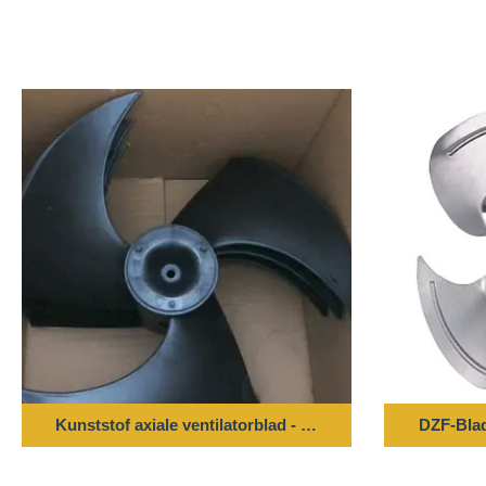
Kunststof axiale ventilatorblad - 496*143-12 boring
DZF-Blad