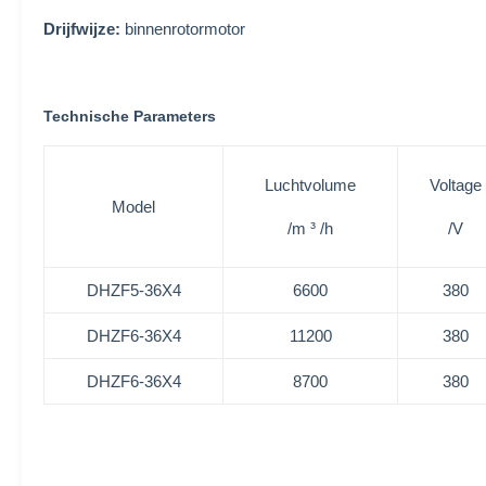
Drijfwijze:
binnenrotormotor
Technische Parameters
Luchtvolume
Voltage
Model
/m ³ /h
/V
DHZF5-36X4
6600
380
DHZF6-36X4
11200
380
DHZF6-36X4
8700
380