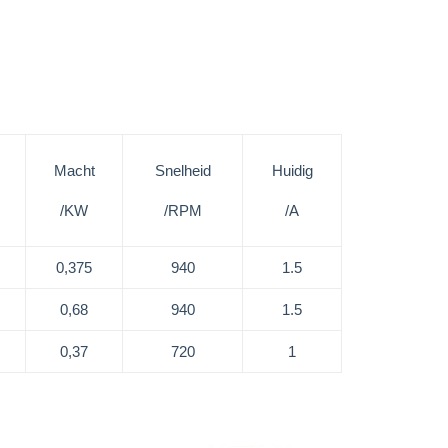
Macht
Snelheid
Huidig
/KW
/RPM
/A
0,375
940
1.5
0,68
940
1.5
0,37
720
1