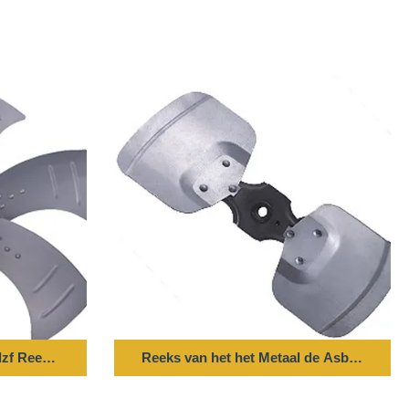
ge Lucht, de Drijvende kracht van de Metaalventilator
dlzf Reeks 20000m ³ van de Airconditionings Asventilator/h-Luch
Reeks van het het Metaal de Asblad FZF va