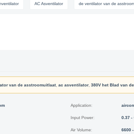
or
AC Asventilator
de ventilator van de asstroomuitlaat
lator van de asstroomuitlaat
,
ac asventilator
,
380V het Blad van de
oom
Application:
aircon
Input Power:
0.37 
Air Volume:
6600 -