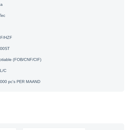
na
Tec
F/HZF
200ST
otiable (FOB/CNF/CIF)
 L/C
.000 pc's PER MAAND