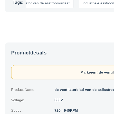
Tags:
de ventilator van de asstroomuitlaat
industriële asstroomventilat
Productdetails
Markeren:
de venti
Product Name:
de ventilatorblad van de axilastr
Voltage:
380V
Speed:
720 - 940RPM