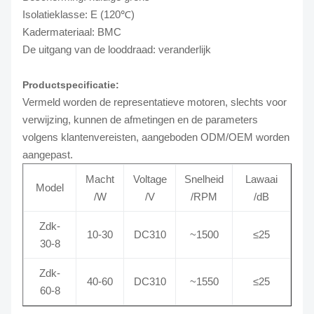
Isolatieklasse: E (120℃)
Kadermateriaal: BMC
De uitgang van de looddraad: veranderlijk
Productspecificatie:
Vermeld worden de representatieve motoren, slechts voor
verwijzing, kunnen de afmetingen en de parameters
volgens klantenvereisten, aangeboden ODM/OEM worden
aangepast.
Macht
Voltage
Snelheid
Lawaai
Model
/W
/V
/RPM
/dB
Zdk-
10-30
DC310
~1500
≤25
30-8
Zdk-
40-60
DC310
~1550
≤25
60-8