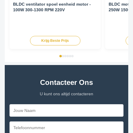
BLDC ventilator spoel eenheid motor -
BLDC motor 
100W 300-1300 RPM 220V
250W 1500 
Krijg Beste Prijs
Contacteer Ons
U kunt ons altijd contacteren