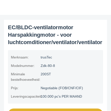
EC/BLDC-ventilatormotor
Harspakkingmotor - voor
luchtcomditioner/ventilator/ventilator
Merknaam:
trusTec
Modelnummer:
Zdk-80-8
Minimale
200ST
bestelhoeveelheid:
Prijs:
Negotiable (FOB/CNF/CIF)
Leveringscapaciteit:
100.000 pc's PER MAAND