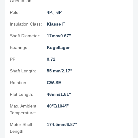
Orientation:
Pole:
4P、6P
Insulation Class:
Klasse F
Shaft Diameter:
17mm/0.67"
Bearings:
Kogellager
PF:
0,72
Shaft Length:
55 mm/2.17"
Rotation:
CW-SE
Flat Length:
46mm/1.81"
Max. Ambient
40℃/104℉
Temperature:
Motor Shell
174.5mm/6.87"
Length: