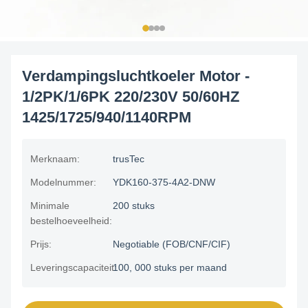
Verdampingsluchtkoeler Motor -
1/2PK/1/6PK 220/230V 50/60HZ
1425/1725/940/1140RPM
Merknaam:
trusTec
Modelnummer:
YDK160-375-4A2-DNW
Minimale
200 stuks
bestelhoeveelheid:
Prijs:
Negotiable (FOB/CNF/CIF)
Leveringscapaciteit:
100, 000 stuks per maand