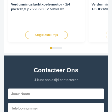
Verdunningsluchtkoelermotor - 1/4
Verdunnings
pk/1/12,5 pk 220/230 V 50/60 Hz
1/3HP/1/9HP
1425/1725/940/1140 RPM
1425/1725/
Krijg Beste Prijs
Contacteer Ons
U kunt ons altijd contacteren