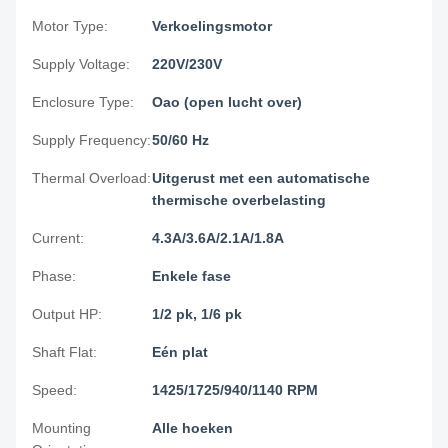
Motor Type:
Verkoelingsmotor
Supply Voltage:
220V/230V
Enclosure Type:
Oao (open lucht over)
Supply Frequency:
50/60 Hz
Thermal Overload:
Uitgerust met een automatische
thermische overbelasting
Current:
4.3A/3.6A/2.1A/1.8A
Phase:
Enkele fase
Output HP:
1/2 pk, 1/6 pk
Shaft Flat:
Eén plat
Speed:
1425/1725/940/1140 RPM
Mounting
Alle hoeken