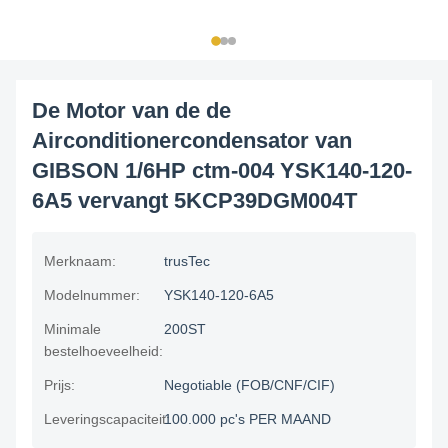
De Motor van de de
Airconditionercondensator van
GIBSON 1/6HP ctm-004 YSK140-120-
6A5 vervangt 5KCP39DGM004T
Merknaam:
trusTec
Modelnummer:
YSK140-120-6A5
Minimale
200ST
bestelhoeveelheid:
Prijs:
Negotiable (FOB/CNF/CIF)
Leveringscapaciteit:
100.000 pc's PER MAAND