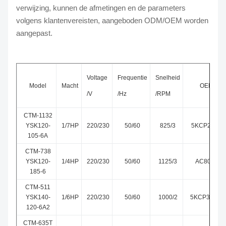
verwijzing, kunnen de afmetingen en de parameters
volgens klantenvereisten, aangeboden ODM/OEM worden
aangepast.
Voltage
Frequentie
Snelheid
Model
Macht
OEM Mod
/V
/Hz
/RPM
CTM-1132
YSK120-
1/7HP
220/230
50/60
825/3
5KCP29TUE
105-6A
CTM-738
YSK120-
1/4HP
220/230
50/60
1125/3
AC809-547
185-6
CTM-511
YSK140-
1/6HP
220/230
50/60
1000/2
5KCP39DGM
120-6A2
CTM-635T