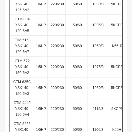
YSK140-
1/6HP
220/230
50/60
1000/3
5KCP39DGM
125-6A2
CTM-004
YSK140-
1/6HP
220/230
50/60
1095/3
5KCP39DGM
120-6A5
CTM-5158
YSK140-
1/6HP
220/230
50/60
1050/3
K55HXPKG-
120-6A7
CTM-672
YSK140-
1/5HP
220/230
50/60
1075/3
5KCP39FGM
150-6A2
CTM-635C
YSK140-
1/5HP
220/230
50/60
1050/3
5KCP39HGS
150-6A3
CTM-4440
YSK140-
1/5HP
220/230
50/60
1115/3
5KCP39FGM
150-6A4
CTM-5966
YSK140-
1/5HP
220/230
50/60
1100/3
K55HXLEK-