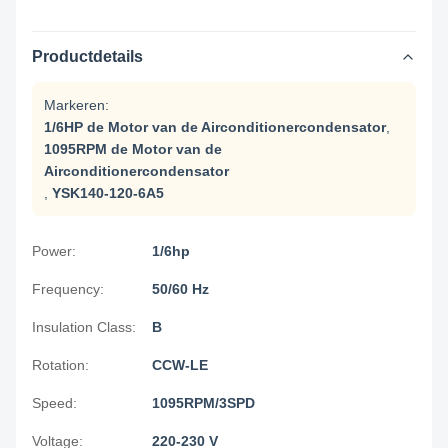
Productdetails
Markeren:
1/6HP de Motor van de Airconditionercondensator
,
1095RPM de Motor van de
Airconditionercondensator
,
YSK140-120-6A5
Power:
1/6hp
Frequency:
50/60 Hz
Insulation Class:
B
Rotation:
CCW-LE
Speed:
1095RPM/3SPD
Voltage:
220-230 V