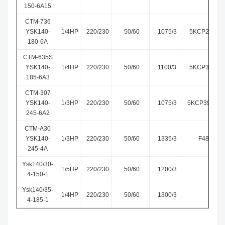
150-6A15
CTM-736
YSK140-
1/4HP
220/230
50/60
1075/3
5KCP29MGE
180-6A
CTM-635S
YSK140-
1/4HP
220/230
50/60
1100/3
5KCP39HGS
185-6A3
CTM-307
YSK140-
1/3HP
220/230
50/60
1075/3
5KCP39HGM
245-6A2
CTM-A30
YSK140-
1/3HP
220/230
50/60
1335/3
F48U02A
245-4A
Ysk140/30-
1/5HP
220/230
50/60
1200/3
4-150-1
Ysk140/35-
1/4HP
220/230
50/60
1300/3
4-185-1