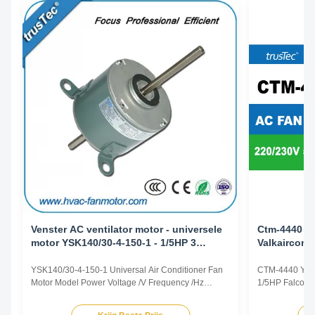
Venster AC ventilator motor - universele
Ctm-4440 de
motor YSK140/30-4-150-1 - 1/5HP 3
Valkaircond
snelheid
Vervanging
centrumbe
YSK140/30-4-150-1 Universal Air Conditioner Fan
CTM-4440 YS
Motor Model Power Voltage /V Frequency /Hz
1/5HP Falcon A
Speed /RPM OEM Model CTM-1132 YSK120-105-
center leg Prod
6A 1/7HP 220/230 50/60 825/3 5KCP29TUE1195
representative 