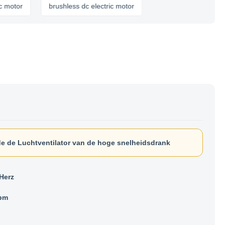
r
brushless dc electric motor
e de Luchtventilator van de hoge snelheidsdrank
Herz
pm