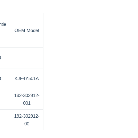
tie
OEM Model
0
0
KJF4Y501A
192-302912-
001
192-302912-
00