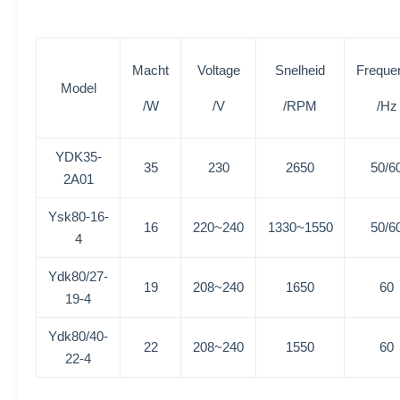
Macht
Voltage
Snelheid
Frequen
Model
/W
/V
/RPM
/Hz
YDK35-
35
230
2650
50/6
2A01
Ysk80-16-
16
220~240
1330~1550
50/6
4
Ydk80/27-
19
208~240
1650
60
19-4
Ydk80/40-
22
208~240
1550
60
22-4