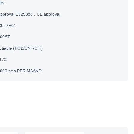
Tec
Approval E529388，CE approval
35-2A01
200ST
otiable (FOB/CNF/CIF)
 L/C
.000 pc's PER MAAND