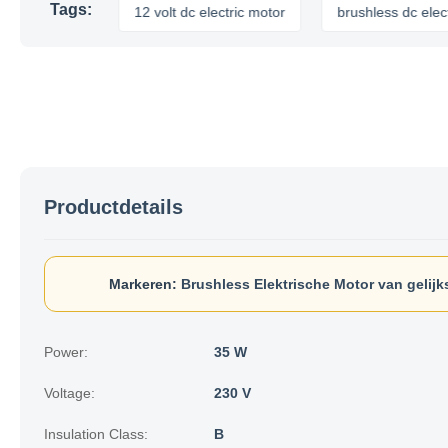
Tags:
romotor
12 volt dc electric motor
brushless dc electric mo
Productdetails
Markeren:
Brushless Elektrische Motor van gelij
Power:
35 W
Voltage:
230 V
Insulation Class:
B