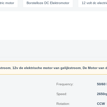
tor
Borstelloze DC Elektromotor
12 volt dc electric moto
kstroom
,
12v de elektrische motor van gelijkstroom
,
De Motor van d
Frequency:
50/60 
Speed:
2650r
Rotation:
CCW