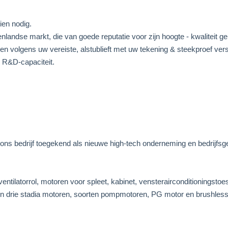
en nodig.
landse markt, die van goede reputatie voor zijn hoogte - kwaliteit ge
n volgens uw vereiste, alstublieft met uw tekening & steekproef ver
ke R&D-capaciteit.
 ons bedrijf toegekend als nieuwe high-tech onderneming en bedrijfs
entilatorrol, motoren voor spleet, kabinet, vensterairconditioningsto
n in drie stadia motoren, soorten pompmotoren, PG motor en brushles