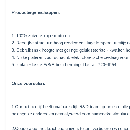
Producteigenschappen:
1. 100% zuivere kopermotoren.
2. Redelijke structuur, hoog rendement, lage temperatuurstijging,
3. Gebruiksnsk hoogte met geringe geluidssterkte - kwaliteit het
4. Nikkelplateren voor schacht, elektroforetische deklaag voor b
5. Isolatieklasse E/B/F, beschermingsklasse IP20~IP54.
Onze voordelen:
1.Our het bedrijf heeft onafhankelijk R&D-team, gebruiken al
belangrijke onderdelen geanalyseerd door numerieke simulati
2.Cooperated met krachtige universiteiten, verbeteren wij onop