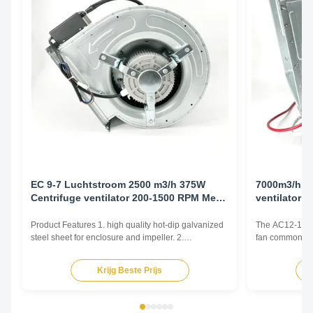
EC 9-7 Luchtstroom 2500 m3/h 375W
7000m3/h 1
Centrifuge ventilator 200-1500 RPM Met
ventilator 1
0-10V regelaar
Product Features 1. high quality hot-dip galvanized
The AC12-12 cen
steel sheet for enclosure and impeller. 2.
fan commonly u
Reasonable structure, high efficiency, low noise,
and Air Conditi
small vibration. Main advantages 1. Experience and
and various oth
Krijg Beste Prijs
good service. We professionally produce fan motors
by generating 
for more than 10 years. And we have done
radially outward
internationa...