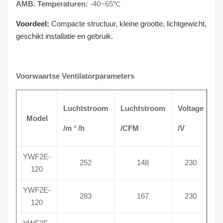
AMB. Temperaturen:
-40~65℃
Voordeel:
Compacte structuur, kleine grootte, lichtgewicht,
geschikt installatie en gebruik.
Voorwaartse Ventilatorparameters
Luchtstroom
Luchtstroom
Voltage
F
Model
/m ³ /h
/CFM
/V
/
YWF2E-
252
148
230
120
YWF2E-
283
167
230
120