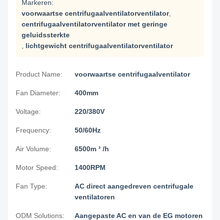
Markeren:
voorwaartse centrifugaalventilatorventilator
,
centrifugaalventilatorventilator met geringe
geluidssterkte
,
lichtgewicht centrifugaalventilatorventilator
Product Name:
voorwaartse centrifugaalventilator
Fan Diameter:
400mm
Voltage:
220/380V
Frequency:
50/60Hz
Air Volume:
6500m ³ /h
Motor Speed:
1400RPM
Fan Type:
AC direct aangedreven centrifugale
ventilatoren
ODM Solutions:
Aangepaste AC en van de EG motoren