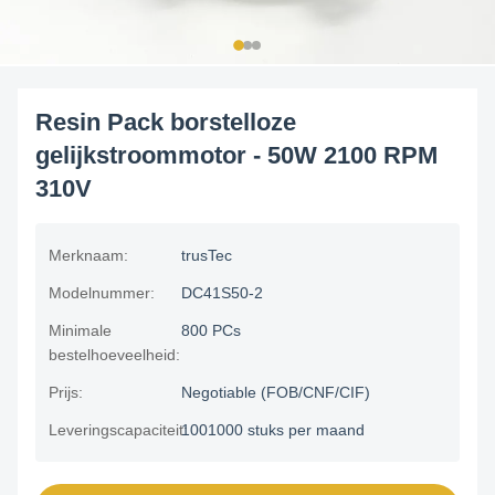
Resin Pack borstelloze
gelijkstroommotor - 50W 2100 RPM
310V
Merknaam:
trusTec
Modelnummer:
DC41S50-2
Minimale
800 PCs
bestelhoeveelheid:
Prijs:
Negotiable (FOB/CNF/CIF)
Leveringscapaciteit:
1001000 stuks per maand