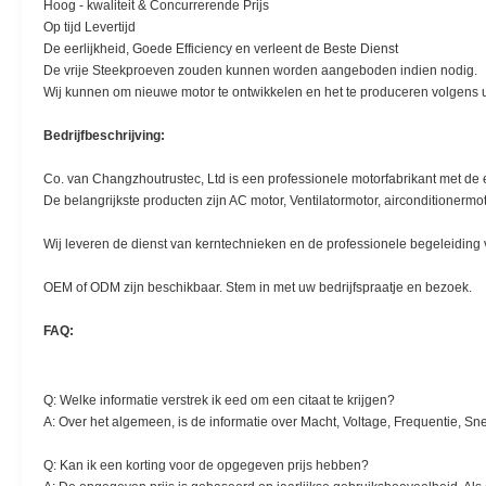
Hoog - kwaliteit & Concurrerende Prijs
Op tijd Levertijd
De eerlijkheid, Goede Efficiency en verleent de Beste Dienst
De vrije Steekproeven zouden kunnen worden aangeboden indien nodig.
Wij kunnen om nieuwe motor te ontwikkelen en het te produceren volgens uw
Bedrijfbeschrijving:
Co. van Changzhoutrustec, Ltd is een professionele motorfabrikant met de 
De belangrijkste producten zijn AC motor, Ventilatormotor, airconditionerm
Wij leveren de dienst van kerntechnieken en de professionele begeleiding
OEM of ODM zijn beschikbaar. Stem in met uw bedrijfspraatje en bezoek.
FAQ:
Q: Welke informatie verstrek ik eed om een citaat te krijgen?
A: Over het algemeen, is de informatie over Macht, Voltage, Frequentie, Sne
Q: Kan ik een korting voor de opgegeven prijs hebben?