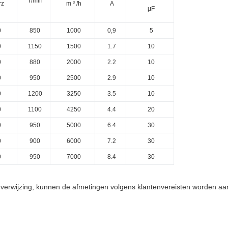
T/min
rz
m ³ /h
A
μF
0
850
1000
0,9
5
0
1150
1500
1.7
10
0
880
2000
2.2
10
0
950
2500
2.9
10
0
1200
3250
3.5
10
0
1100
4250
4.4
20
0
950
5000
6.4
30
0
900
6000
7.2
30
0
950
7000
8.4
30
 verwijzing, kunnen de afmetingen volgens klantenvereisten worden aa