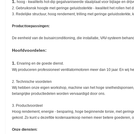
1.
hoog - kwaliteits hot-dip gegalvaniseerde staalplaat voor bijlage en drij
2. Gebruiksnsk hoogte met geringe geluidssterkte - kwaliteit het rollen het 
3. Redelijke structuur, hoog rendement, trilling met geringe geluidssterkte, k
Producttoepassingen:
De eenheid van de buisairconditioning, die installatie, VAV-systeem behan
Hoofdvoordelen:
1.
Ervaring en de goede dienst.
Wij produceren professioneel ventilatormotoren meer dan 10 jaar. En wij h
2. Technische voordelen
Wij hebben onze eigen workshop, machine van het hoge snelheidsponsen, 
belangrijke productiedelen worden vervaardigd door ons.
3. Productvoordeel
Hoog rendement, energie - besparing, hoge beginnende torsie, met geringe 
gekost. Zo kunt u dezelfde kostenaankoop nemen meer betere goederen, of
Onze diensten: