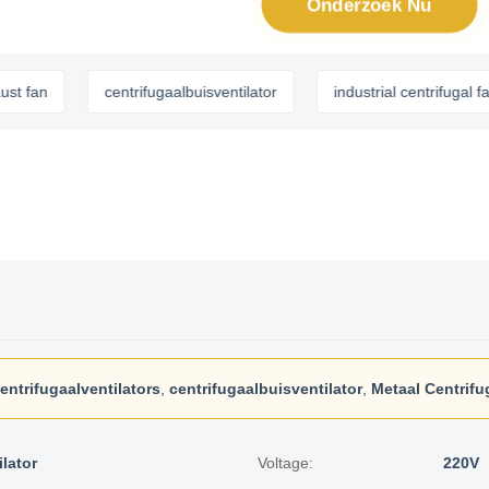
Onderzoek Nu
n
centrifugaalbuisventilator
industrial centrifugal fans
entrifugaalventilators
,
centrifugaalbuisventilator
,
Metaal Centrifu
lator
Voltage:
220V