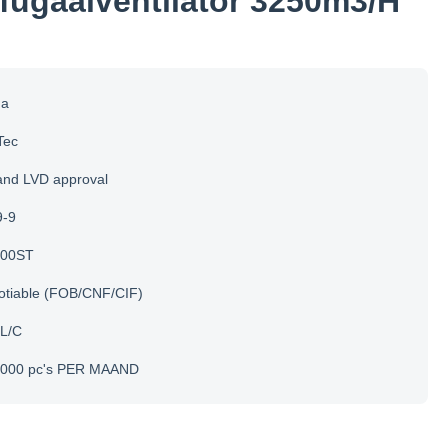
ifugaalventilator 3250m3/H
na
Tec
and LVD approval
9-9
200ST
otiable (FOB/CNF/CIF)
 L/C
.000 pc's PER MAAND