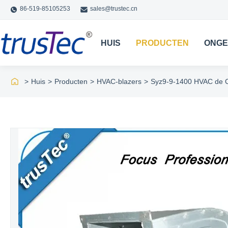
86-519-85105253
sales@trustec.cn
HUIS
PRODUCTEN
ONGE
>
Huis
>
Producten
>
HVAC-blazers
>
Syz9-9-1400 HVAC de Cen