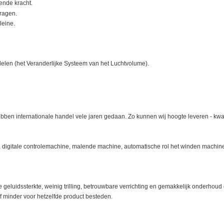
vende kracht.
dragen.
leine.
delen (het Veranderlijke Systeem van het Luchtvolume).
ebben internationale handel vele jaren gedaan. Zo kunnen wij hoogte leveren - kwal
digitale controlemachine, malende machine, automatische rol het winden machine
geluidssterkte, weinig trilling, betrouwbare verrichting en gemakkelijk onderhoud
 minder voor hetzelfde product besteden.