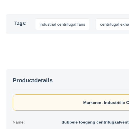
Tags:
tilator
industrial centrifugal fans
centrifugal exhaust fa
Productdetails
Markeren:
Industriële C
Name:
dubbele toegang centrifugaalventi