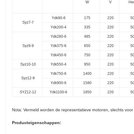
W
V
He
Ydk90-6
175
220
5
Syz7-7
Ydk200-4
335
220
5
Ydk280-6
485
220
5
Syz9-9
Ydk375-6
650
220
5
Ydk450-6
750
220
5
Syz10-10
Ydk550-4
950
220
5
Ydk750-6
1400
220
5
Syz12-9
Ydk900-6
1580
220
5
SYZ12-12
Ydk1100-6
1850
220
5
Nota: Vermeld worden de representatieve motoren, slechts voor
Producteigenschappen: