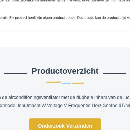
de jaarlijkse gebruikshoeveelheden stijgen, te verstrekken gelieve de informatie aa
ik. Elk product heeft zijn eigen productiecode. Deze code kan de productietijd v
Productoverzicht
de airconditioningsventilator met de dubbele inham van de luc
ormodel Inputmacht W Voltage V Frequentie Herz SnelheidT/min 
Onderzoek Verzenden