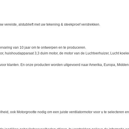
 vereiste, alstublieft met uw tekening & steekproef verstrekken.
ervaring van 10 jaar om te ontwerpen en te produceren.
otor, huishoudapparaat 3,3 duim motor, de motor van de Luchtverhuizer, Lucht koel
 voor klanten. En onze producten worden uitgevoerd naar Amerika, Europa, Midden
lheid, ook Motorgrootte nodig om een juiste ventilatormotor voor u te selecteren en 