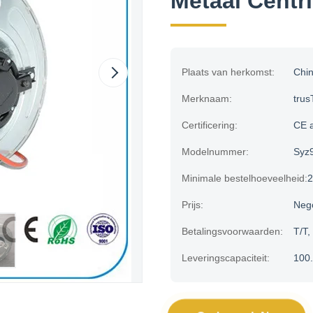
Metaal Centr
Plaats van herkomst:
Chi
Merknaam:
trus
Certificering:
CE 
Modelnummer:
Syz
Minimale bestelhoeveelheid:
Prijs:
Neg
Betalingsvoorwaarden:
T/T,
Leveringscapaciteit:
100