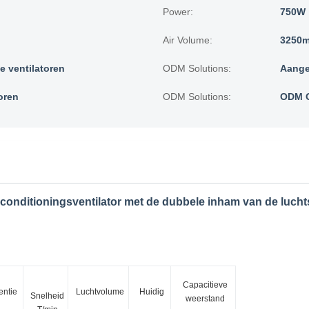
Power:
750W
Air Volume:
3250m 
e ventilatoren
ODM Solutions:
Aange
oren
ODM Solutions:
ODM O
rconditioningsventilator met de dubbele inham van de lucht
Capacitieve
entie
Luchtvolume
Huidig
Snelheid
weerstand