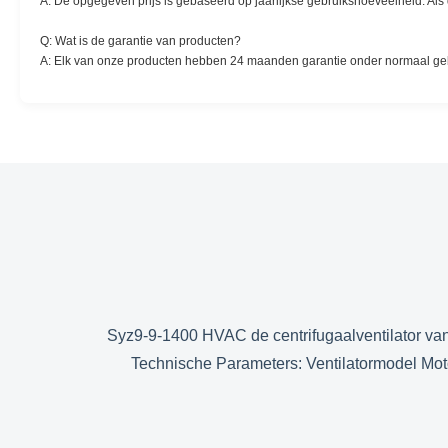
A: De opgegeven prijs is gebaseerd op jaarlijkse gebruikshoeveelheid. Als 
Q: Wat is de garantie van producten?
A: Elk van onze producten hebben 24 maanden garantie onder normaal gebru
Syz9-9-1400 HVAC de centrifugaalventilator van 
Technische Parameters: Ventilatormodel Mot