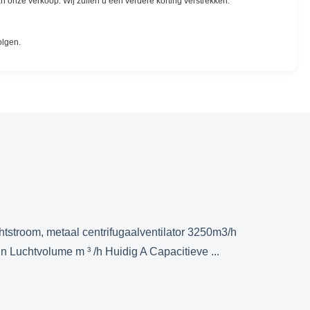
n onze verkoop. Wij zullen u een verdere korting verstrekken.
olgen.
htstroom, metaal centrifugaalventilator 3250m3/h
Luchtvolume m ³ /h Huidig A Capacitieve ...