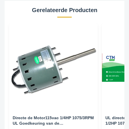
Gerelateerde Producten
Directe de Motor115vac 1/4HP 1075/3RPM
UL directe 
UL Goedkeuring van de
1/2HP 1075
Aandrijvingshvac Ventilator
Aandrijving