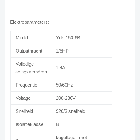
Elektroparameters:
Model
Ydk-150-6B
Outputmacht
1/5HP
Volledige
1.4A
ladingsampèren
Frequentie
50/60Hz
Voltage
208-230V
Snelheid
920/3 snelheid
Isolatieklasse
B
kogellager, met