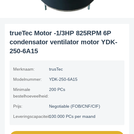
trueTec Motor -1/3HP 825RPM 6P
condensator ventilator motor YDK-
250-6A15
Merknaam:
trusTec
Modelnummer:
YDK-250-6A15
Minimale
200 PCs
bestelhoeveelheid:
Prijs:
Negotiable (FOB/CNF/CIF)
Leveringscapaciteit:
100.000 PCs per maand