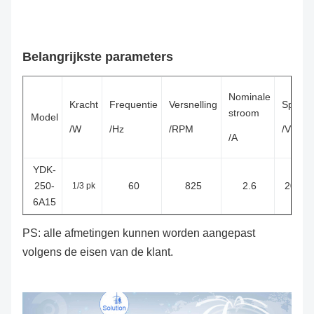
Belangrijkste parameters
Nominale
Kracht
Frequentie
Versnelling
Spanni
stroom
Model
/W
/Hz
/RPM
/V
/A
YDK-
250-
60
825
2.6
208-2
1/3 pk
6A15
PS: alle afmetingen kunnen worden aangepast
volgens de eisen van de klant.