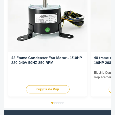
42 Frame Condenser Fan Motor - 1/10HP
48 frame co
220-240V 50HZ 850 RPM
1/6HP 208-
Electric Cond
Replacement F
60Hz 1/6HP Te
HP Voltage Sp
Krijg Beste Prijs
YDK140-125-6
FSE1016S 372
230V 60Hz 107