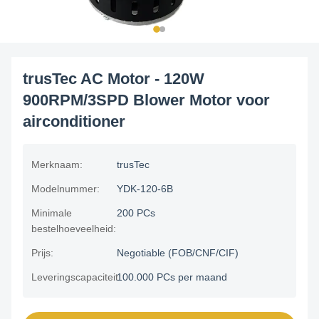
trusTec AC Motor - 120W
900RPM/3SPD Blower Motor voor
airconditioner
Merknaam:
trusTec
Modelnummer:
YDK-120-6B
Minimale
200 PCs
bestelhoeveelheid:
Prijs:
Negotiable (FOB/CNF/CIF)
Leveringscapaciteit:
100.000 PCs per maand