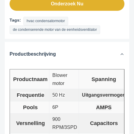
Onderzoek Nu
Tags:
hvac condensatormotor
de condenserende motor van de eenheidsventilator
Productbeschrijving
Blower
2
Productnaam
Spanning
motor
2
Frequentie
50 Hz
Uitgangsvermogen
1
Pools
AMPS
6P
1
900
6
Versnelling
Capacitors
RPM/3SPD
μ