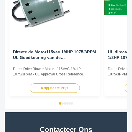
Directe de Motor115vac 1/4HP 1075/3RPM
UL directe 
UL Goedkeuring van de
1/2HP 1075
Aandrijvingshvac Ventilator
Aandrijving
Managermo
Direct Drive Blower Motor - 115VAC 1/4HP
Direct Drive 
1075/3RPM - UL Approval Cross Reference
1075/3RPM - Ai
CROSS REFERENCE TRUSTEC MOTOR.pdf
Direct Drive B
TRUSTEC DESCRIPTION CENTURY/ AO SMITH
Capacitor Motor
Krijg Beste Prijs
FASCO GE/ GENTEQ US MOTORS/ EMERSON
Rated Horsepo
WAGNER YORK SOURCE 1 MARATHON MARS
VAC Supply Fre
NORDYNE/ PARTNERS CHOICE PACKARD
825 or 1075rpm
RHEEM/RUUD PROTECH CONDENSER FAN
MOTORS ...
Contacteer Ons