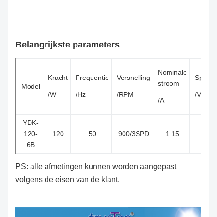
Belangrijkste parameters
Nominale
Kracht
Frequentie
Versnelling
Spanni
stroom
Model
/W
/Hz
/RPM
/V
/A
YDK-
220 to
120-
120
50
900/3SPD
1.15
240
6B
PS: alle afmetingen kunnen worden aangepast
volgens de eisen van de klant.