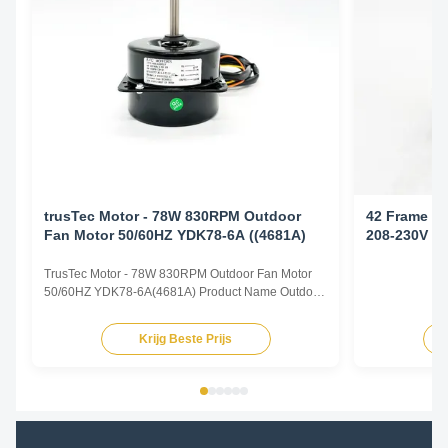
trusTec Motor - 78W 830RPM Outdoor
42 Frame Bu
Fan Motor 50/60HZ YDK78-6A ((4681A)
208-230V 5
TrusTec Motor - 78W 830RPM Outdoor Fan Motor
50/60HZ YDK78-6A(4681A) Product Name Outdoor
Fan Motor Voltage 208V-230V Frequency 60 Hz
Output Power 78W Pole 6P AMPS 0.83A Speed
Krijg Beste Prijs
900RPM Capacitor 6μF/370V Insulation Class
Class B Rotation CCW-SE Other protection
THERMALLY PROTECTED Key Parameters Model
...