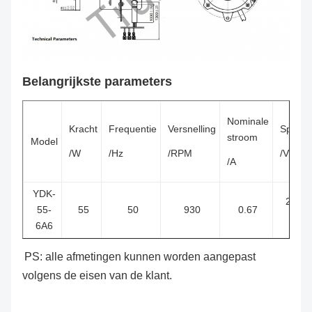
Belangrijkste parameters
Nominale
Kracht
Frequentie
Versnelling
Spanni
stroom
Model
/W
/Hz
/RPM
/V
/A
YDK-
220 to
55-
55
50
930
0.67
240
6A6
PS: alle afmetingen kunnen worden aangepast
volgens de eisen van de klant.