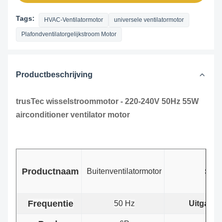
Tags:
HVAC-Ventilatormotor
universele ventilatormotor
Plafondventilatorgelijkstroom Motor
Productbeschrijving
trusTec wisselstroommotor - 220-240V 50Hz 55W
airconditioner ventilator motor
Productnaam
Spa
Buitenventilatormotor
Frequentie
50 Hz
Uitgang