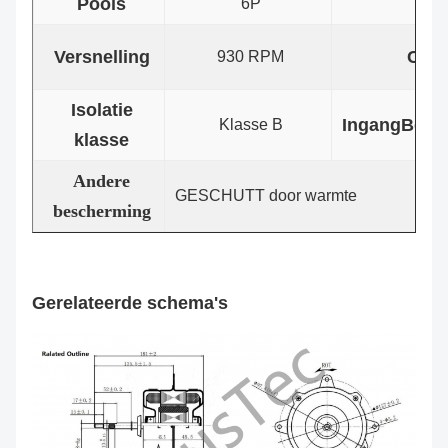
Pools
A
6P
Versnelling
Capa
930 RPM
Isolatie
Ingang
Besc
Klasse B
klasse
Andere
GESCHUTT door warmte
bescherming
Gerelateerde schema's