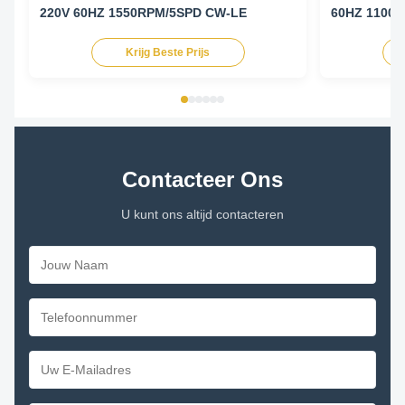
220V 60HZ 1550RPM/5SPD CW-LE
60HZ 1100
Krijg Beste Prijs
Contacteer Ons
U kunt ons altijd contacteren