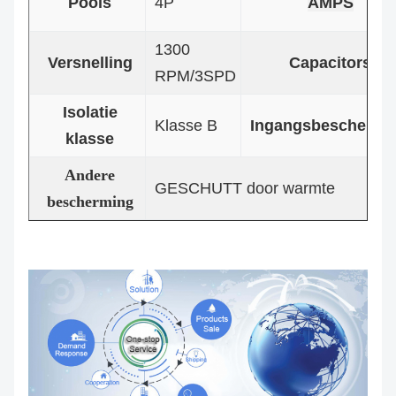
Pools
4P
AMPS
1300
Versnelling
Capacitors
RPM/3SPD
Isolatie
Klasse B
Ingangsbeschermi
klasse
Andere
GESCHUTT door warmte
bescherming