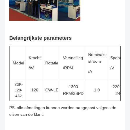
Belangrijkste parameters
Nominale
Kracht
Versnelling
Spanning
stroom
Model
Rotatie
/W
/RPM
/V
/A
YSK-
1300
220 tot
120
CW-LE
1.0
120-
RPM/3SPD
240
4A2
PS: alle afmetingen kunnen worden aangepast volgens de
eisen van de klant.