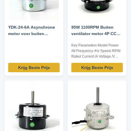
YDK-24-6A Asynchrone
95W 1100RPM Buiten
motor voor buiten
ventilator motor 4P CCW
airconditioning - 220-
6uF/370V Air Duty
Key Parameters Model Power
240V 50Hz 24W 865RPM
/W Frequency /Hz Speed /RPM
Rated Current /A Voltage /V
YDK-95-4 95 50 1100 1.2 220
Krijg Beste Prijs
Krijg Beste Prijs
Ps:all dimension can be
customized according to
customer requirement. Product
Features 1. Use NSK low noise
high quality rolling bearing. 2.
Small vibration,high efficiency .
3. Low ...