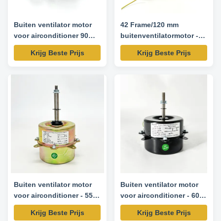
Buiten ventilator motor
42 Frame/120 mm
voor airconditioner 90W
buitenventilatormotor -
1200RPM 220V 50Hz
65 W 900 RPM 208-230 V
Krijg Beste Prijs
Krijg Beste Prijs
50/60 Hz
Buiten ventilator motor
Buiten ventilator motor
voor airconditioner - 55W
voor airconditioner - 60W
220/230V 50/60HZ
1200RPM 220V 50Hz
Krijg Beste Prijs
Krijg Beste Prijs