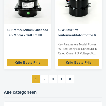
42 Frame/120mm Outdoor
40W 850RPM
Fan Motor - 1/4HP 900
buitenventilatormotor 6P
RPM 220V 50HZ
CW 3.0uF/370v
Key Parameters Model Power
/W Frequency /Hz Speed /RPM
Rated Current /A Voltage /V
YDK95-40-6A2 40 60 850 0.50
Krijg Beste Prijs
Krijg Beste Prijs
200-240 Ps:all dimension can
be customized according to
customer requirement. Product
Features 1. Use NSK low noise
1
2
3
high quality rolling bearing. 2.
Small vibration,high efficiency .
3. Low ...
Alle categorieën