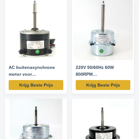
requirement. Product Features
Other protection THERMALLY
1. Use NSK low noise high
PROTECTED Key Parameters
quality rolling bearing. 2. Small
Model Power /W Frequency /Hz
vibration,high efficiency ...
Speed /RPM Rated Current /A ...
AC buitenasynchrone
220V 50/60Hz 60W
motor voor
800RPM
airconditioning - 220V
wisselstroommotor voor
Krijg Beste Prijs
Krijg Beste Prijs
50/60Hz 140W 1160RPM
buitenluchtconditioning
Asynchrone motor