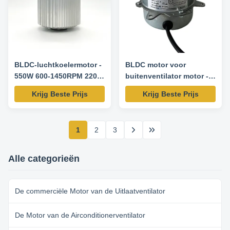
BLDC-luchtkoelermotor -
BLDC motor voor
550W 600-1450RPM 220V
buitenventilator motor -
50HZ 0-10V
90W 2800RPM 200V 50HZ
Krijg Beste Prijs
Krijg Beste Prijs
snelheidsregeling/PWM
1
2
3
Alle categorieën
De commerciële Motor van de Uitlaatventilator
De Motor van de Airconditionerventilator