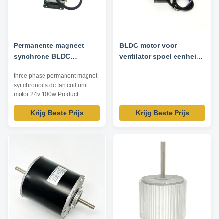
Permanente magneet
BLDC motor voor
synchrone BLDC
ventilator spoel eenheid -
ventilator spoel eenheid
120W 1300RPM 220V
three phase permanent magnet
motor 24v 100w Drie fase
50HZ
synchronous dc fan coil unit
motor 24v 100w Product
Applications: Indoor central air
Krijg Beste Prijs
Krijg Beste Prijs
conditioning coil unit and other
ventilation equipment Product
Features: 1. Wide speed range,
strong overload ability, high
reliability, good stability. 2.
Excellent torque characteristi...