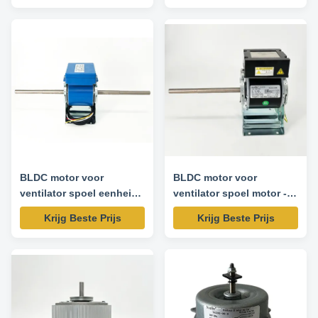
BLDC motor voor
BLDC motor voor
ventilator spoel eenheid
ventilator spoel motor -
motor - 50W 300-
50W 300-1300 RPM 220V
Krijg Beste Prijs
Krijg Beste Prijs
1500RPM 200-240V
50/60HZ