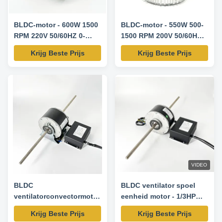
BLDC-motor - 600W 1500
BLDC-motor - 550W 500-
RPM 220V 50/60HZ 0-
1500 RPM 200V 50/60HZ
10V/PWM
0-10V snelheidsregeling
Krijg Beste Prijs
Krijg Beste Prijs
snelheidsregeling met
temperatuurcontroller
VIDEO
BLDC
BLDC ventilator spoel
ventilatorconvectormotor
eenheid motor - 1/3HP
- 1/2 PK 300-1050 RPM
200-1200RPM 220V
Krijg Beste Prijs
Krijg Beste Prijs
208-230 V 50/60 HZ
50/60HZ