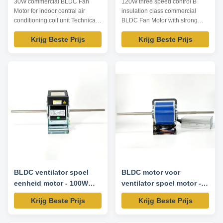
30W commercial BLDC Fan
120W three speed control B
Motor for indoor central air
insulation class commercial
conditioning coil unit Technical
BLDC Fan Motor with strong
Parameters: Model Voltage /V
overload ability Technical
Krijg Beste Prijs
Krijg Beste Prijs
Current /A Speed /RPM Output
Parameters: Name BLDC
Power /W Input Power /W
motor(motor, power supply,
Insulation YSK-20-8BLDC 220
driver) Shaft type single shaft
0.08 300-1500 20 25 B/F YSK-
Shaft diameter Φ12, Φ12.7, Φ14
25-8BLDC 220 0.11 300-1500
Output power 30W 60W 90W
25 32 B/F YSK-30-8BLDC 220
120W 150W 180W Input voltage
0.13 300-1500 30 39 B...
DC 310V Speed control 300...
BLDC ventilator spoel
BLDC motor voor
eenheid motor - 100W
ventilator spoel motor -
300-1300 RPM 220V
250W 1500 RPM 220V
Krijg Beste Prijs
Krijg Beste Prijs
50HZ