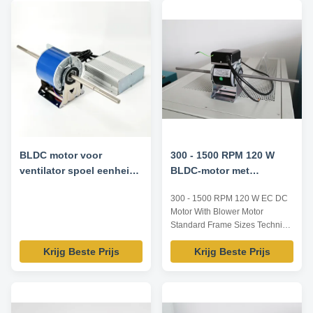
BLDC motor voor
300 - 1500 RPM 120 W
ventilator spoel eenheid
BLDC-motor met
motor - 160W 1500RPM
blazermotor
300 - 1500 RPM 120 W EC DC
220V 50HZ
Motor With Blower Motor
Standard Frame Sizes Technical
Parameters: Name EC
Krijg Beste Prijs
Krijg Beste Prijs
motor(motor, power supply,
driver) Input voltage AC 120V
230V 50/60Hz DC 24V 48V
Operating voltage AC
100~138V 200~277V 50/60Hz